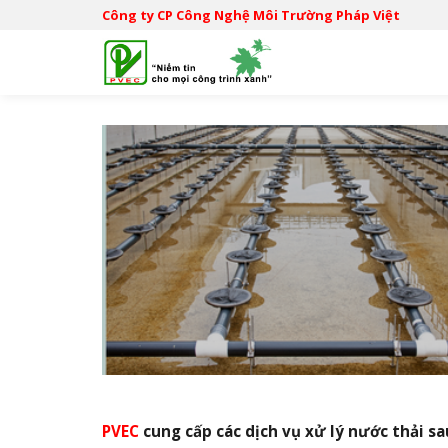
S
Công ty CP Công Nghệ Môi Trường Pháp Việt
k
i
p
t
o
c
o
n
t
e
n
t
PVEC
cung cấp các dịch vụ xử lý nước thải sau