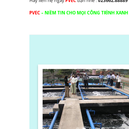
Hãy liên hệ ngay
PVEC
bạn nhé :
023662.88889
PVEC
– NIỀM TIN CHO MỌI CÔNG TRÌNH XAN